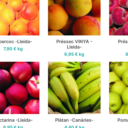
bercoc -Lleida-
Préssec VINYA -
Prés
Lleida-
7,90
€
kg
6,95
€
kg
6
ctarina -Lleida-
Plàtan -Canàries-
Pom
6,95
€
kg
4,40
€
kg