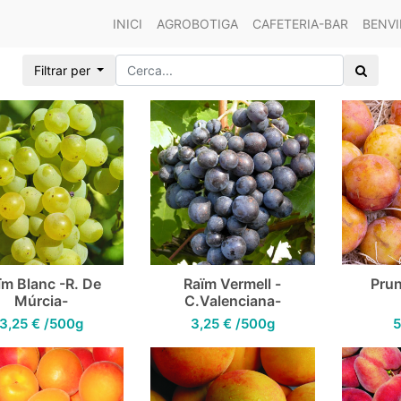
INICI
AGROBOTIGA
CAFETERIA-BAR
BENVI
Filtrar per
ïm Blanc -R. De
Raïm Vermell -
Pru
Múrcia-
C.Valenciana-
3,25
€
/500g
3,25
€
/500g
5