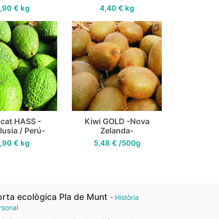
,90
€
kg
4,40
€
kg
ocat HASS -
Kiwi GOLD -Nova
usia / Perú-
Zelanda-
,90
€
kg
5,48
€
/500g
rta ecològica Pla de Munt
-
Història
rsonal