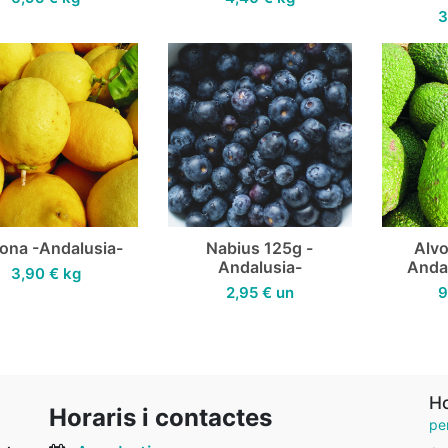
3
mona -Andalusia-
Nabius 125g -
Alv
Andalusia-
Andal
3,90
€
kg
2,95
€
un
9
Ho
Horaris i contactes
pe