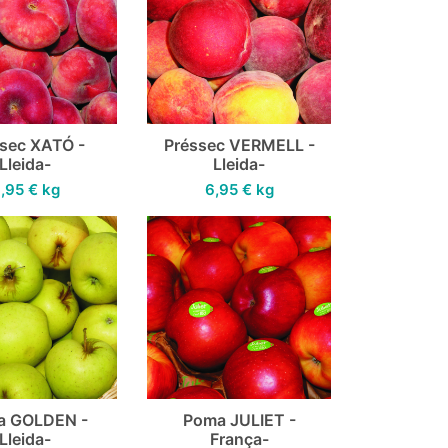
sec XATÓ -
Préssec VERMELL -
Lleida-
Lleida-
,95
€
kg
6,95
€
kg
a GOLDEN -
Poma JULIET -
Lleida-
França-