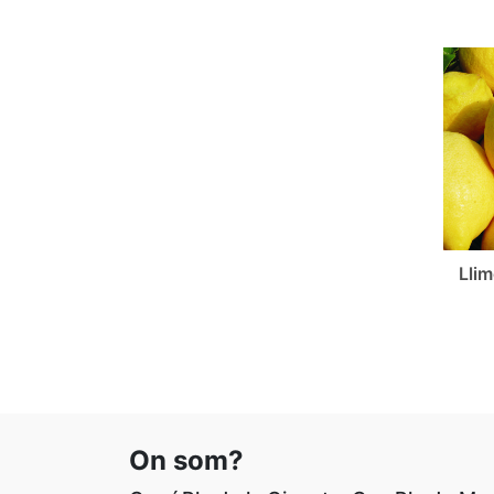
Lli
On som?