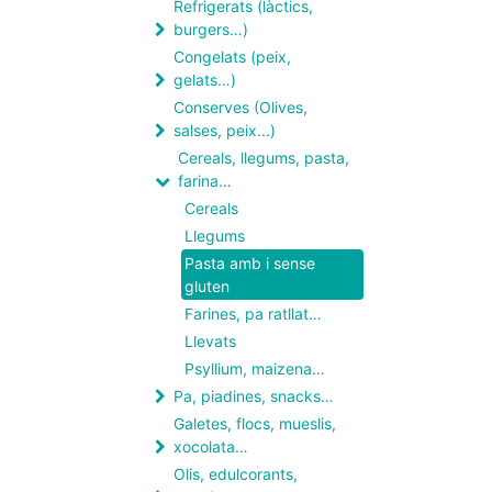
Refrigerats (làctics,
burgers…)
Congelats (peix,
gelats…)
Conserves (Olives,
salses, peix...)
Cereals, llegums, pasta,
farina…
Cereals
Llegums
Pasta amb i sense
gluten
Farines, pa ratllat…
Llevats
Psyllium, maizena…
Pa, piadines, snacks…
Galetes, flocs, mueslis,
xocolata…
Olis, edulcorants,