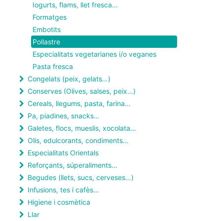
Iogurts, flams, llet fresca…
Formatges
Embotits
Pollastre
Especialitats vegetarianes i/o veganes
Pasta fresca
Congelats (peix, gelats…)
Conserves (Olives, salses, peix...)
Cereals, llegums, pasta, farina…
Pa, piadines, snacks…
Galetes, flocs, mueslis, xocolata…
Olis, edulcorants, condiments…
Especialitats Orientals
Reforçants, súperaliments…
Begudes (llets, sucs, cerveses…)
Infusions, tes i cafès…
Higiene i cosmètica
Llar